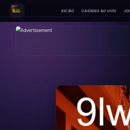
SIC BO
CASSINO AO VIVO
JO