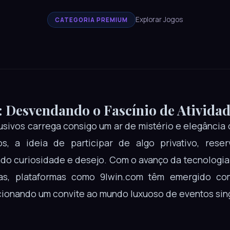
Explorar Jogos
CATEGORIA PREMIUM
: Desvendando o Fascínio de Atividad
sivos carrega consigo um ar de mistério e elegância 
s, a ideia de participar de algo privativo, res
do curiosidade e desejo. Com o avanço da tecnologi
das, plataformas como
9lwin.com
têm emergido com
cionando um convite ao mundo luxuoso de eventos sin