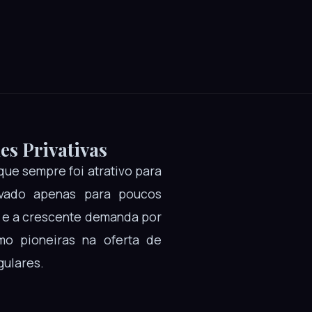
es Privativas
que sempre foi atrativo para
ervado apenas para poucos
a e a crescente demanda por
o pioneiras na oferta de
gulares.