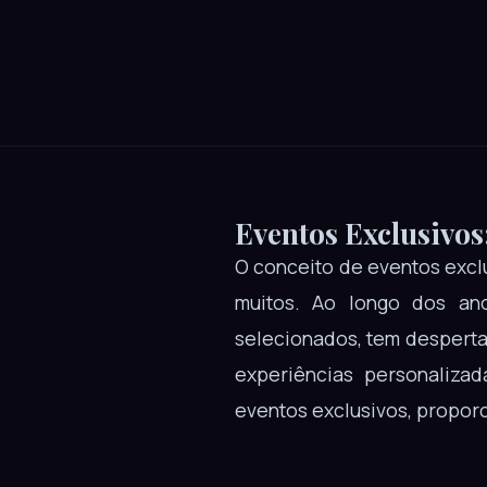
Eventos Exclusivos
O conceito de eventos exclu
muitos. Ao longo dos ano
selecionados, tem desperta
experiências personaliza
eventos exclusivos, propor