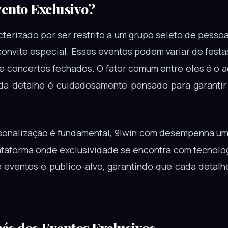
ento Exclusivo?
cterizado por ser restrito a um grupo seleto de pesso
convite especial. Esses eventos podem variar de fest
 e concertos fechados. O fator comum entre eles é o 
da detalhe é cuidadosamente pensado para garantir
sonalização é fundamental, 9lwin.com desempenha um 
aforma onde exclusividade se encontra com tecnologia
e eventos e público-alvo, garantindo que cada detalh