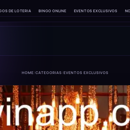
GOS DE LOTERIA
BINGO ONLINE
EVENTOS EXCLUSIVOS
NO
HOME
/
CATEGORIAS
/
EVENTOS EXCLUSIVOS