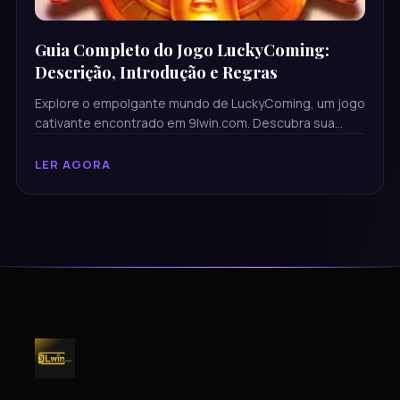
Guia Completo do Jogo LuckyComing:
Descrição, Introdução e Regras
Explore o empolgante mundo de LuckyComing, um jogo
cativante encontrado em 9lwin.com. Descubra sua
introdução, descrição detalhada e regras essenciais
para começar a jogar.
LER AGORA