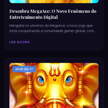
Descubra MegaAce: O Novo Fenômeno do
Entretenimento Digital
Mergulhe no universo do MegaAce, o novo jogo que
está conquistando a comunidade gamer global, com
regras inovadoras e integração em plataformas digitais
como 9lwin.com.
LER AGORA
2026-06-17