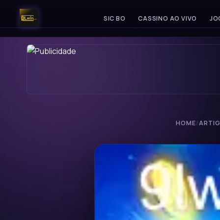
SIC BO
CASSINO AO VIVO
JO
HOME
/
ARTI