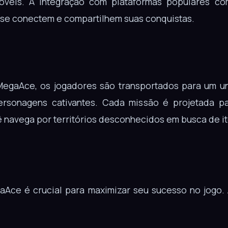
móveis. A integração com plataformas populares 
se conectem e compartilhem suas conquistas.
MegaAce, os jogadores são transportados para um un
rsonagens cativantes. Cada missão é projetada pa
ê navega por territórios desconhecidos em busca de i
aAce é crucial para maximizar seu sucesso no jogo. 