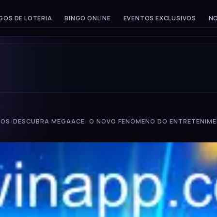
GOS DE LOTERIA
BINGO ONLINE
EVENTOS EXCLUSIVOS
NO
GOS
/
DESCUBRA MEGAACE: O NOVO FENÔMENO DO ENTRETENIME