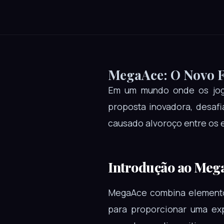
MegaAce: O Novo F
Em um mundo onde os jogo
proposta inovadora, desaf
causado alvoroço entre os e
Introdução ao Meg
MegaAce combina elementos
para proporcionar uma exp