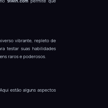
como
9lwin.com
permite que
iverso vibrante, repleto de
ra testar suas habilidades
tens raros e poderosos.
Aqui estão alguns aspectos