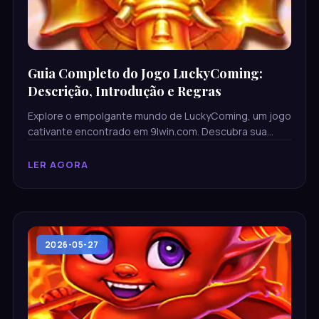
Guia Completo do Jogo LuckyComing:
Descrição, Introdução e Regras
Explore o empolgante mundo de LuckyComing, um jogo
cativante encontrado em 9lwin.com. Descubra sua
introdução, descrição detalhada e regras essenciais
para começar a jogar.
LER AGORA
2026-05-27