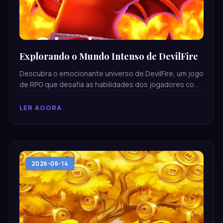
Explorando o Mundo Intenso de DevilFire
Descubra o emocionante universo de DevilFire, um jogo
de RPG que desafia as habilidades dos jogadores com
suas dinâmicas intensas e envolventes.
LER AGORA
2026-06-14