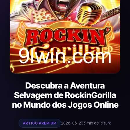
Descubra a Aventura
Selvagem de RockinGorilla
no Mundo dos Jogos Online
2026-05-23
3 min de leitura
ARTIGO PREMIUM