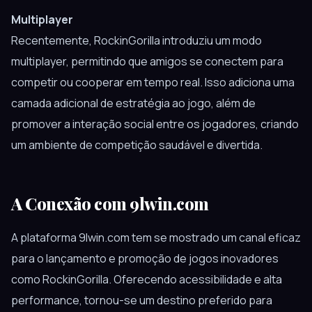
Multiplayer
Recentemente, RockinGorilla introduziu um modo
multiplayer, permitindo que amigos se conectem para
competir ou cooperar em tempo real. Isso adiciona uma
camada adicional de estratégia ao jogo, além de
promover a interação social entre os jogadores, criando
um ambiente de competição saudável e divertida.
A Conexão com 9lwin.com
A plataforma 9lwin.com tem se mostrado um canal eficaz
para o lançamento e promoção de jogos inovadores
como RockinGorilla. Oferecendo acessibilidade e alta
performance, tornou-se um destino preferido para