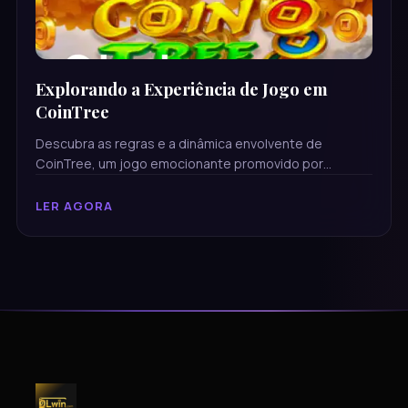
Explorando a Experiência de Jogo em
CoinTree
Descubra as regras e a dinâmica envolvente de
CoinTree, um jogo emocionante promovido por
9lwin.com que mistura estratégia e diversão.
LER AGORA