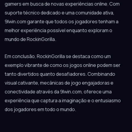
gamers em busca de novas experiências online. Com
suporte técnico dedicado e uma comunidade ativa,
9lwin.com garante que todos os jogadores tenham a
melhor experiência possível enquanto exploram o
mundo de RockinGorilla.
Em conclusão, RockinGorilla se destaca como um
exemplo vibrante de como os jogos online podem ser
tanto divertidos quanto desafiadores. Combinando
visual cativante, mecânicas de jogo engajadoras e
conectividade através da 9lwin.com, oferece uma
experiência que captura a imaginação e o entusiasmo
dos jogadores em todo o mundo.