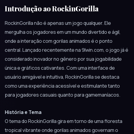
Introdução ao RockinGorilla
RockinGorilla não é apenas um jogo qualquer. Ele
mergulha os jogadores em um mundo divertido e ágil,
onde a interação com gorilas animados é o ponto
central. Lançado recentemente na 9lwin.com, o jogo já é
considerado inovador no gênero por sua jogabilidade
única e gráficos cativantes. Com uma interface de
usuário amigável e intuitiva, RockinGorilla se destaca
como uma experiência acessível e estimulante tanto
para jogadores casuais quanto para gamemaníacos.
História e Tema
O tema do RockinGorilla gira em torno de uma floresta
tropical vibrante onde gorilas animados governam o