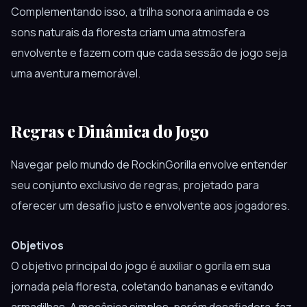
Complementando isso, a trilha sonora animada e os
sons naturais da floresta criam uma atmosfera
envolvente e fazem com que cada sessão de jogo seja
uma aventura memorável.
Regras e Dinâmica do Jogo
Navegar pelo mundo de RockinGorilla envolve entender
seu conjunto exclusivo de regras, projetado para
oferecer um desafio justo e envolvente aos jogadores.
Objetivos
O objetivo principal do jogo é auxiliar o gorila em sua
jornada pela floresta, coletando bananas e evitando
armadilhas. A mecânica simples, porém desafiadora, faz