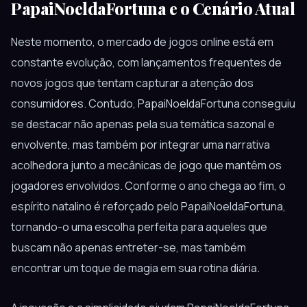
PapaiNoeldaFortuna e o Cenário Atual
Neste momento, o mercado de jogos online está em
constante evolução, com lançamentos frequentes de
novos jogos que tentam capturar a atenção dos
consumidores. Contudo, PapaiNoeldaFortuna conseguiu
se destacar não apenas pela sua temática sazonal e
envolvente, mas também por integrar uma narrativa
acolhedora junto a mecânicas de jogo que mantêm os
jogadores envolvidos. Conforme o ano chega ao fim, o
espírito natalino é reforçado pelo PapaiNoeldaFortuna,
tornando-o uma escolha perfeita para aqueles que
buscam não apenas entreter-se, mas também
encontrar um toque de magia em sua rotina diária.