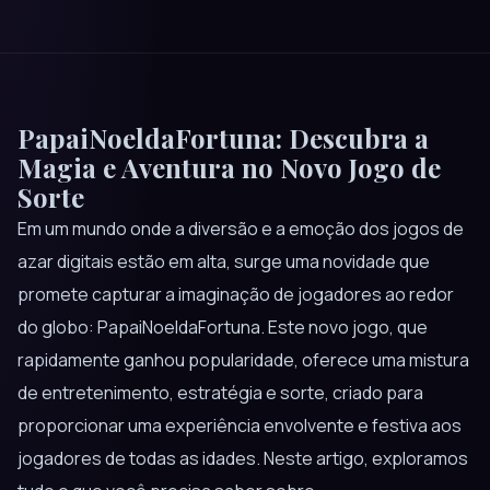
PapaiNoeldaFortuna: Descubra a
Magia e Aventura no Novo Jogo de
Sorte
Em um mundo onde a diversão e a emoção dos jogos de
azar digitais estão em alta, surge uma novidade que
promete capturar a imaginação de jogadores ao redor
do globo: PapaiNoeldaFortuna. Este novo jogo, que
rapidamente ganhou popularidade, oferece uma mistura
de entretenimento, estratégia e sorte, criado para
proporcionar uma experiência envolvente e festiva aos
jogadores de todas as idades. Neste artigo, exploramos