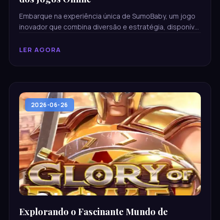
Embarque na experiência única de SumoBaby, um jogo
inovador que combina diversão e estratégia, disponível
no 9lwin.com.
LER AGORA
2026-06-26
Explorando o Fascinante Mundo de