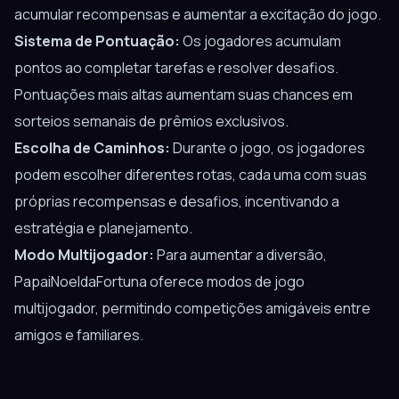
acumular recompensas e aumentar a excitação do jogo.
Sistema de Pontuação:
Os jogadores acumulam
pontos ao completar tarefas e resolver desafios.
Pontuações mais altas aumentam suas chances em
sorteios semanais de prêmios exclusivos.
Escolha de Caminhos:
Durante o jogo, os jogadores
podem escolher diferentes rotas, cada uma com suas
próprias recompensas e desafios, incentivando a
estratégia e planejamento.
Modo Multijogador:
Para aumentar a diversão,
PapaiNoeldaFortuna oferece modos de jogo
multijogador, permitindo competições amigáveis entre
amigos e familiares.