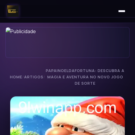
PAPAINOELDAFORTUNA: DESCUBRA A
HOME
/
ARTIGOS
/
MAGIA E AVENTURA NO NOVO JOGO
DE SORTE