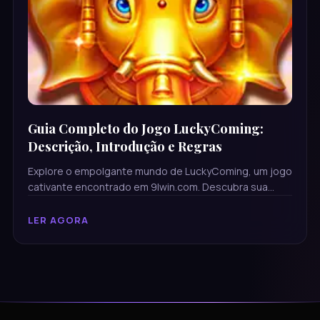
Guia Completo do Jogo LuckyComing:
Descrição, Introdução e Regras
Explore o empolgante mundo de LuckyComing, um jogo
cativante encontrado em 9lwin.com. Descubra sua
introdução, descrição detalhada e regras essenciais
para começar a jogar.
LER AGORA