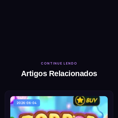
CONTINUE LENDO
Artigos Relacionados
2026-06-04