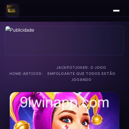
JACKPOTJOKER: O JOGO
HOME
/
ARTIGOS
/
EMPOLGANTE QUE TODOS ESTÃO
JOGANDO