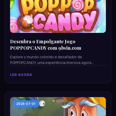
Descubra o Empolgante Jogo
POPPOPCANDY com 9lwin.com
Explore o mundo colorido e desafiador de
POPPOPCANDY, uma experiência imersiva agora
disponível através de 9lwin.com. Aprenda sobre suas
regras, estratégias e eventos atuais que o tornam
LER AGORA
único.
2026-07-01