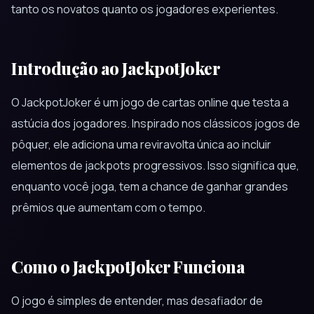
tanto os novatos quanto os jogadores experientes.
Introdução ao JackpotJoker
O JackpotJoker é um jogo de cartas online que testa a
astúcia dos jogadores. Inspirado nos clássicos jogos de
pôquer, ele adiciona uma reviravolta única ao incluir
elementos de jackpots progressivos. Isso significa que,
enquanto você joga, tem a chance de ganhar grandes
prêmios que aumentam com o tempo.
Como o JackpotJoker Funciona
O jogo é simples de entender, mas desafiador de