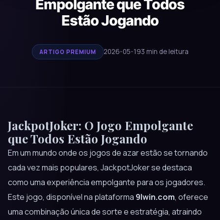
Empolgante que Todos
Estão Jogando
2026-05-19
3 min de leitura
ARTIGO PREMIUM
JackpotJoker: O Jogo Empolgante
que Todos Estão Jogando
Em um mundo onde os jogos de azar estão se tornando
cada vez mais populares, JackpotJoker se destaca
como uma experiência empolgante para os jogadores.
Este jogo, disponível na plataforma
9lwin.com
, oferece
uma combinação única de sorte e estratégia, atraindo