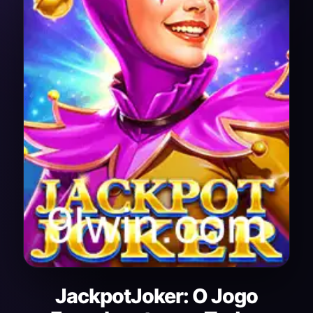
JackpotJoker: O Jogo