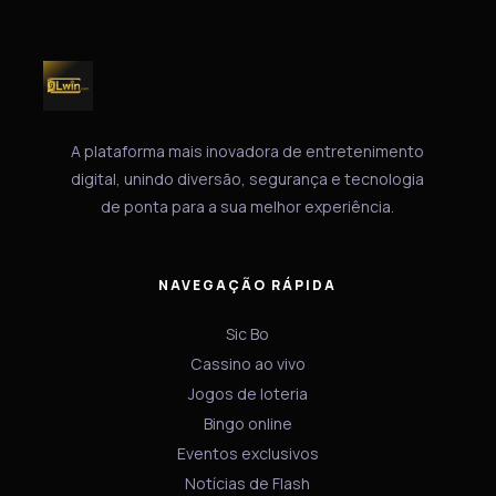
A plataforma mais inovadora de entretenimento
digital, unindo diversão, segurança e tecnologia
de ponta para a sua melhor experiência.
NAVEGAÇÃO RÁPIDA
Sic Bo
Cassino ao vivo
Jogos de loteria
Bingo online
Eventos exclusivos
Notícias de Flash