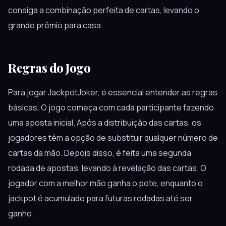
consiga a combinação perfeita de cartas, levando o
grande prêmio para casa.
Regras do Jogo
Para jogar JackpotJoker, é essencial entender as regras
básicas. O jogo começa com cada participante fazendo
uma aposta inicial. Após a distribuição das cartas, os
jogadores têm a opção de substituir qualquer número de
cartas da mão. Depois disso, é feita uma segunda
rodada de apostas, levando à revelação das cartas. O
jogador com a melhor mão ganha o pote, enquanto o
jackpot é acumulado para futuras rodadas até ser
ganho.