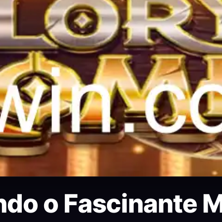
ndo o Fascinante 