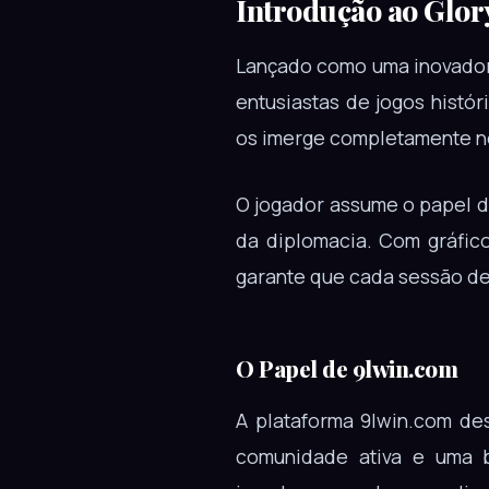
Introdução ao Glo
Lançado como uma inovador
entusiastas de jogos histó
os imerge completamente n
O jogador assume o papel d
da diplomacia. Com gráfic
garante que cada sessão de 
O Papel de 9lwin.com
A plataforma 9lwin.com d
comunidade ativa e uma b