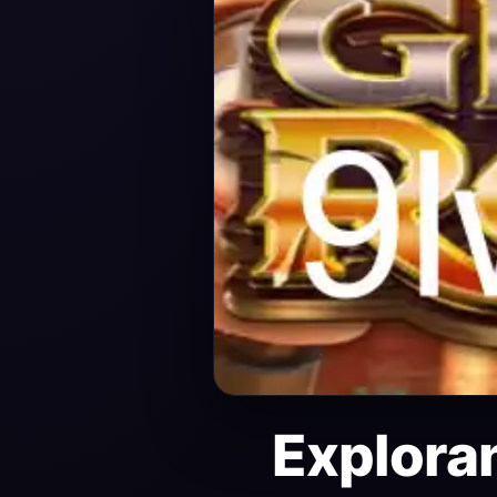
Explora