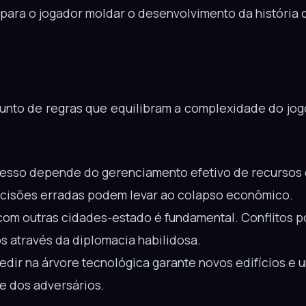
para o jogador moldar o desenvolvimento da história 
nto de regras que equilibram a complexidade do jog
esso depende do gerenciamento efetivo de recursos 
ecisões erradas podem levar ao colapso econômico.
om outras cidades-estado é fundamental. Conflitos p
s através da diplomacia habilidosa.
dir na árvore tecnológica garante novos edifícios e u
te dos adversários.