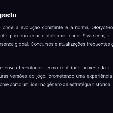
mpacto
s, onde a evolução constante é a norma, GloryofR
nte parceria com plataformas como 9lwin.com, o
resença global. Concursos e atualizações frequentes
.
e novas tecnologias, como realidade aumentada e int
uras versões do jogo, prometendo uma experiência 
me como um líder no gênero de estratégia histórica.