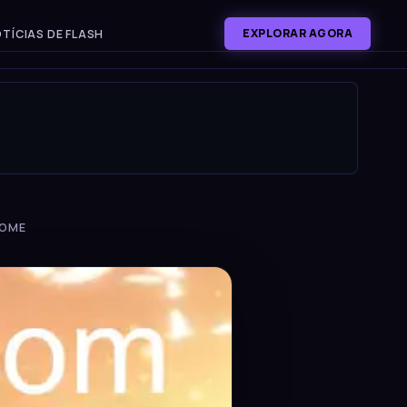
EXPLORAR AGORA
TÍCIAS DE FLASH
ROME