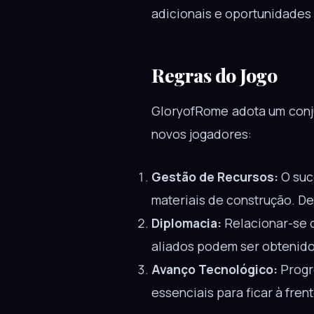
adicionais e oportunidades 
Regras do Jogo
GloryofRome adota um conju
novos jogadores:
Gestão de Recursos:
O suc
materiais de construção. D
Diplomacia:
Relacionar-se c
aliados podem ser obtenido
Avanço Tecnológico:
Progre
essenciais para ficar à fren