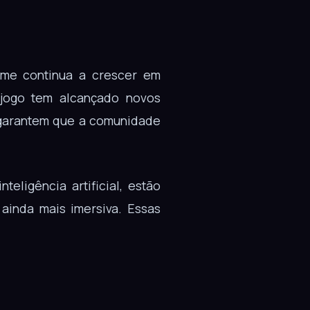
ome continua a crescer em
 jogo tem alcançado novos
 garantem que a comunidade
eligência artificial, estão
ainda mais imersiva. Essas